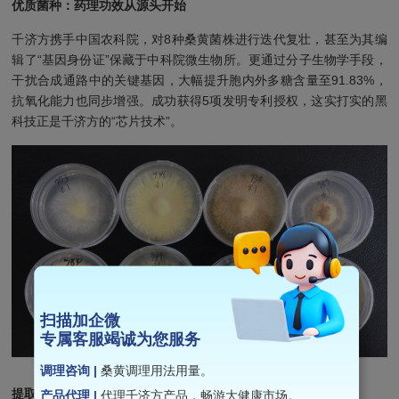
优质菌种：药理功效从源头开始
千济方携手中国农科院，对8种桑黄菌株进行迭代复壮，甚至为其编
辑了“基因身份证”保藏于中科院微生物所。更通过分子生物学手段，
干扰合成通路中的关键基因，大幅提升胞内外多糖含量至91.83%，
抗氧化能力也同步增强。成功获得5项发明专利授权，这实打实的黑
科技正是千济方的“芯片技术”。
扫描加企微
专属客服竭诚为您服务
调理咨询 |
桑黄调理用法用量。
提取工艺：五层分离，成分含量远超同行
产品代理 |
代理千济方产品，畅游大健康市场。